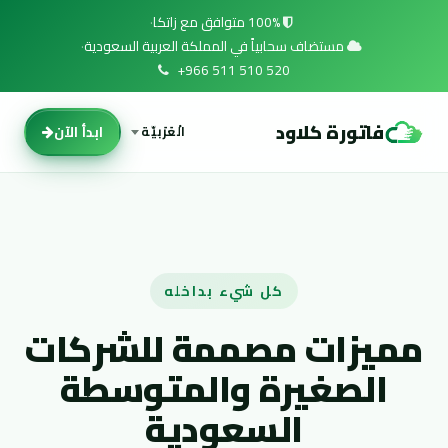
خطي للذهاب إلى المحتوى
100% متوافق مع زاتكا
·
مستضاف سحابياً في المملكة العربية السعودية
·
+966 511 510 520
فاتورة كلاود
ابدأ الآن
الْعَرَبيّة
كل شيء بداخله
مميزات مصممة للشركات
الصغيرة والمتوسطة
السعودية