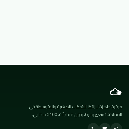
3,800 SAR
عرض سعر #Q2026/0002
540 SAR
عرض سعر #Q2026/0003
فوترة جاهزة لـ زاتكا للشركات الصغيرة والمتوسطة في
المملكة. تسعير بسيط، بدون مفاجآت، 100% سحابي.