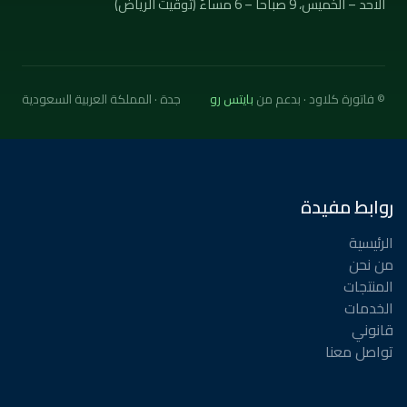
الأحد – الخميس، 9 صباحاً – 6 مساءً (توقيت الرياض)
© فاتورة كلاود · بدعم من
بايتس رو
جدة · المملكة العربية السعودية
روابط مفيدة
الرئيسية
من نحن
المنتجات
الخدمات
قانوني
تواصل معنا