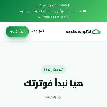
خطي للذهاب إلى المحتوى
100% متوافق مع زاتكا
·
مستضاف سحابياً في المملكة العربية السعودية
·
+966 511 510 520
فاتورة كلاود
ابدأ الآن
الْعَرَبيّة
تحدث إلينا
هيّا نبدأ فوترتك
نردّ بسرعة